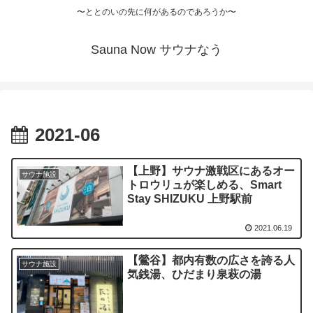
〜ととのいの先に何があるのであろうか〜
Sauna Now サウナなう
2021-06
【上野】サウナ激戦区にあるオー
サウナ施設
トロウリュが楽しめる、Smart
Stay SHIZUKU 上野駅前
2021.06.19
【鶯谷】都内有数の広さを誇る人
サウナ施設
気銭湯、ひだまり泉萩の湯