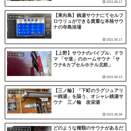
2021.06.17
【東向島】銭湯サウナにてセルフ
サウナ施設
ロウリュができる貴重な本格サウ
ナの寺島浴場
2021.06.17
【上野】サウナのバイブル、ドラ
サウナ施設
マ 「サ道」のホームサウナ「サ
ウナ&カプセルホテル北欧」
2021.06.13
【三ノ輪】「下町のラグジュアリ
サウナ施設
ー銭湯」を謳う、オシャレ銭湯サ
ウナ 三ノ輪 改栄湯
2021.06.09
どのような種類のサウナがあるだ
サウナナレッジ